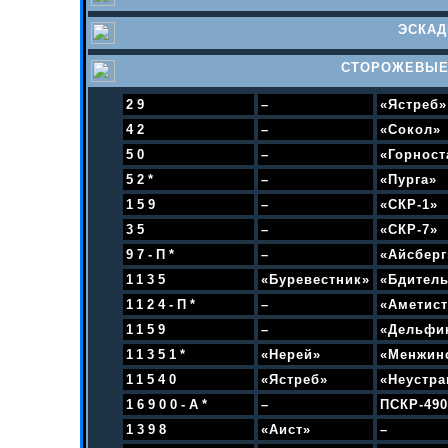
ЭСКА
СТОРОЖЕВЫЕ 
29
–
«Ястреб»
42
–
«Сокол»
50
–
«Горност
52*
–
«Пурга»
159
–
«СКР-1»
35
–
«СКР-7»
97-П*
–
«Айсберг
1135
«Буревестник»
«Бдител
1124-П*
–
«Аметист
1159
–
«Дельфи
11351*
«Нерей»
«Менжин
11540
«Ястреб»
«Неустр
16900-А*
–
ПСКР-490
1398
«Аист»
–