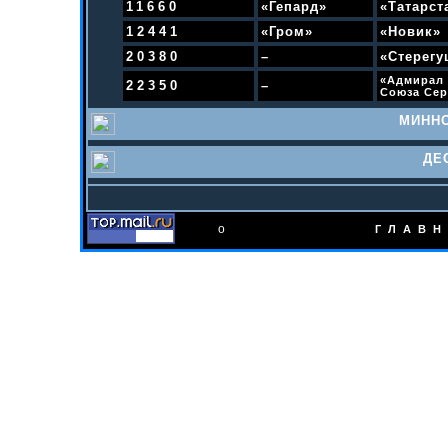
11660
«Гепард»
«Татарст
12441
«Гром»
«Новик»
20380
–
«Стерегу
«
Адмирал 
22350
–
Союза Сер
МИННО
ДЕ
о
ГЛАВН