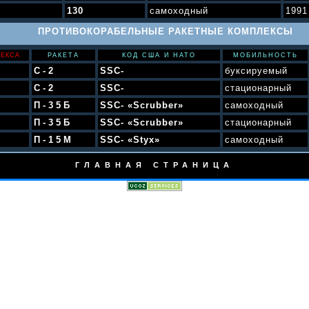
130
самоходный
1991
ПРОТИВОКОРАБЕЛЬНЫЕ РАКЕТНЫЕ КОМПЛЕКСЫ
ЛЕКСА
РАКЕТА
КОД США И НАТО
МОБИЛЬНОСТЬ
С-2
SS
C
-
буксируемый
С-2
SS
C
-
стационарный
П-35Б
SS
C
- «Scrubber»
самоходный
П-35Б
SS
C
- «Scrubber»
стационарный
П-15М
SS
C
- «Styx»
самоходный
ГЛАВНАЯ СТРАНИЦА