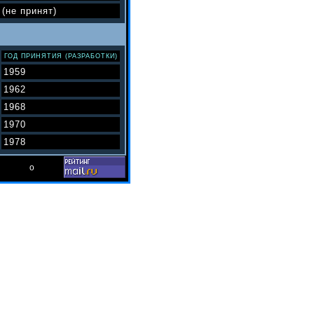
 (не принят)
ГОД ПРИНЯТИЯ (РАЗРАБОТКИ)
1959
1962
1968
1970
1978
о