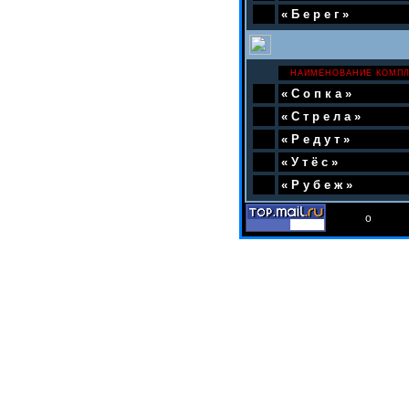
«Берег»
НАИМЕНОВАНИЕ КОМП
«Сопка»
«Стрела»
«Редут»
«Утёс»
«Рубеж»
о