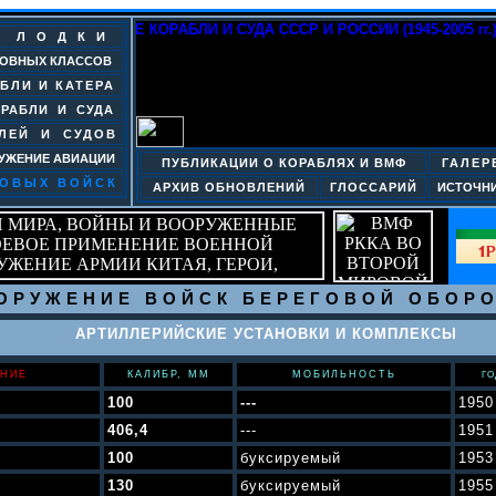
АТРИНА». БОЕВЫЕ КОРАБЛИ И СУДА СССР И РОССИИ (1945-2005 г
 ЛОДКИ
НОВНЫХ КЛАССОВ
БЛИ И КАТЕРА
РАБЛИ И СУДА
ЛЕЙ И СУДОВ
УЖЕНИЕ АВИАЦИИ
ПУБЛИКАЦИИ О КОРАБЛЯХ И ВМФ
ГАЛЕР
ГОВЫХ ВОЙСК
АРХИВ ОБНОВЛЕНИЙ
ГЛОССАРИЙ
ИСТОЧН
ОРУЖЕНИЕ ВОЙСК БЕРЕГОВОЙ ОБОР
АРТИЛЛЕРИЙСКИЕ УСТАНОВКИ И КОМПЛЕКСЫ
НИЕ
КАЛИБР, ММ
МОБИЛЬНОСТЬ
ГО
100
---
1950
406,4
---
1951
100
буксируемый
1953
130
буксируемый
1955